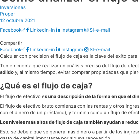
Inversiones
Proper
12 octubre 2021
Facebook-f
Linkedin-in
Instagram
Sl-e-mail
Compartir
Facebook-f
Linkedin-in
Instagram
Sl-e-mail
Calcular con precisión el flujo de caja es la clave del éxito pa
Ten en cuenta que realizar un análisis preciso del flujo de efec
sólido
y, al mismo tiempo, evitar comprar propiedades que pierd
¿Qué es el flujo de caja?
El flujo de efectivo e
s una descripción de la forma en que el di
El flujo de efectivo bruto comienza con las rentas y otros ing
con el dinero de un préstamo), y termina como un flujo de efec
Los niveles más altos de flujo de caja también ayudan a reduci
Esto se debe a que se genera más dinero a partir de los ingres
gasto de capital importante por alguna renovación.