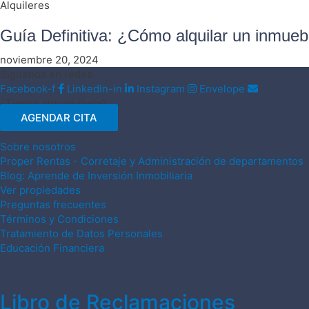
Alquileres
Guía Definitiva: ¿Cómo alquilar un inmue
noviembre 20, 2024
Síguenos en redes
Facebook-f
Linkedin-in
Instagram
Envelope
¿Tienes alguna duda?
AGENDAR CITA
Sobre nosotros
Proper Rentas - Corretaje y Administración de departamentos
Blog: Aprende de Inversión Inmobiliaria
Ver propiedades
Preguntas frecuentes
Términos y Condiciones
Tratamiento de Datos Personales
Educación Financiera
Libro de Reclamaciones