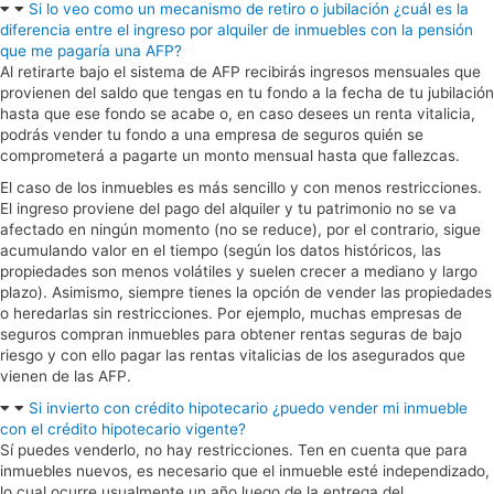
Si lo veo como un mecanismo de retiro o jubilación ¿cuál es la
diferencia entre el ingreso por alquiler de inmuebles con la pensión
que me pagaría una AFP?
Al retirarte bajo el sistema de AFP recibirás ingresos mensuales que
provienen del saldo que tengas en tu fondo a la fecha de tu jubilación
hasta que ese fondo se acabe o, en caso desees un renta vitalicia,
podrás vender tu fondo a una empresa de seguros quién se
comprometerá a pagarte un monto mensual hasta que fallezcas.
El caso de los inmuebles es más sencillo y con menos restricciones.
El ingreso proviene del pago del alquiler y tu patrimonio no se va
afectado en ningún momento (no se reduce), por el contrario, sigue
acumulando valor en el tiempo (según los datos históricos, las
propiedades son menos volátiles y suelen crecer a mediano y largo
plazo). Asimismo, siempre tienes la opción de vender las propiedades
o heredarlas sin restricciones. Por ejemplo, muchas empresas de
seguros compran inmuebles para obtener rentas seguras de bajo
riesgo y con ello pagar las rentas vitalicias de los asegurados que
vienen de las AFP.
Si invierto con crédito hipotecario ¿puedo vender mi inmueble
con el crédito hipotecario vigente?
Sí puedes venderlo, no hay restricciones. Ten en cuenta que para
inmuebles nuevos, es necesario que el inmueble esté independizado,
lo cual ocurre usualmente un año luego de la entrega del