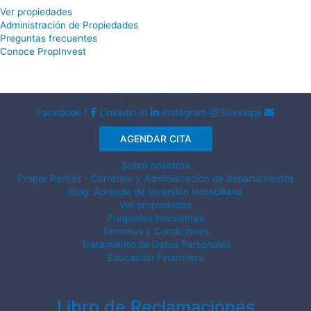
Ver propiedades
Administración de Propiedades
Preguntas frecuentes
Conoce PropInvest
Síguenos en redes
Facebook-f
Linkedin-in
Instagram
Envelope
¿Tienes alguna duda?
AGENDAR CITA
Sobre nosotros
Proper Rentas - Corretaje y Administración de departamentos
Blog: Aprende de Inversión Inmobiliaria
Ver propiedades
Preguntas frecuentes
Términos y Condiciones
Tratamiento de Datos Personales
Educación Financiera
Libro de Reclamaciones