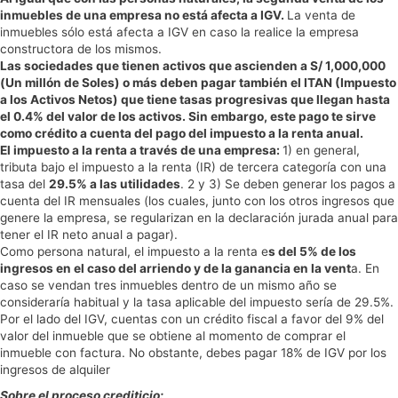
inmuebles de una empresa no está afecta a IGV.
La venta de
inmuebles sólo está afecta a IGV en caso la realice la empresa
constructora de los mismos.
Las sociedades que tienen activos que ascienden a S/ 1,000,000
(Un millón de Soles) o más deben pagar también el ITAN (Impuesto
a los Activos Netos) que tiene tasas progresivas que llegan hasta
el 0.4% del valor de los activos. Sin embargo, este pago te sirve
como crédito a cuenta del pago del impuesto a la renta anual.
El impuesto a la renta a través de una empresa:
1) en general,
tributa bajo el impuesto a la renta (IR) de tercera categoría con una
tasa del
29.5% a las utilidades
. 2 y 3) Se deben generar los pagos a
cuenta del IR mensuales (los cuales, junto con los otros ingresos que
genere la empresa, se regularizan en la declaración jurada anual para
tener el IR neto anual a pagar).
Como persona natural, el impuesto a la renta e
s del 5% de los
ingresos en el caso del arriendo y de la ganancia en la vent
a. En
caso se vendan tres inmuebles dentro de un mismo año se
consideraría habitual y la tasa aplicable del impuesto sería de 29.5%.
Por el lado del IGV, cuentas con un crédito fiscal a favor del 9% del
valor del inmueble que se obtiene al momento de comprar el
inmueble con factura. No obstante, debes pagar 18% de IGV por los
ingresos de alquiler
Sobre el proceso crediticio: