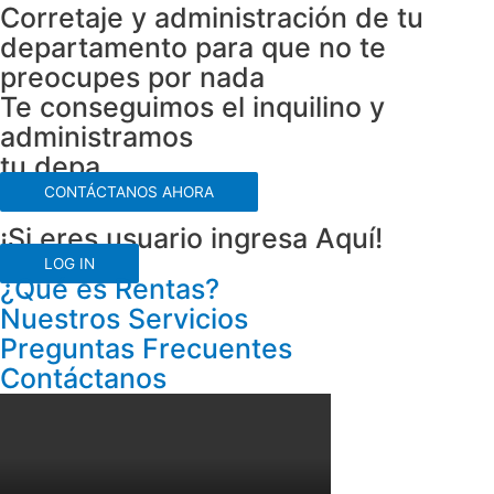
Corretaje y administración de tu
departamento para que no te
preocupes por nada
Te conseguimos el inquilino y
administramos
tu depa
CONTÁCTANOS AHORA
¡Si eres usuario ingresa Aquí!
LOG IN
¿Qué es Rentas?
Nuestros Servicios
Preguntas Frecuentes
Contáctanos